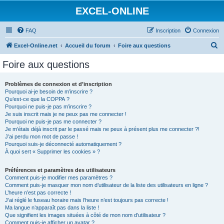
EXCEL-ONLINE
FAQ
Inscription
Connexion
R
Excel-Online.net
Accueil du forum
Foire aux questions
e
Foire aux questions
c
h
Problèmes de connexion et d’inscription
Pourquoi ai-je besoin de m’inscrire ?
e
Qu’est-ce que la COPPA ?
r
Pourquoi ne puis-je pas m’inscrire ?
Je suis inscrit mais je ne peux pas me connecter !
c
Pourquoi ne puis-je pas me connecter ?
Je m’étais déjà inscrit par le passé mais ne peux à présent plus me connecter ?!
h
J’ai perdu mon mot de passe !
e
Pourquoi suis-je déconnecté automatiquement ?
À quoi sert « Supprimer les cookies » ?
r
Préférences et paramètres des utilisateurs
Comment puis-je modifier mes paramètres ?
Comment puis-je masquer mon nom d’utilisateur de la liste des utilisateurs en ligne ?
L’heure n’est pas correcte !
J’ai réglé le fuseau horaire mais l’heure n’est toujours pas correcte !
Ma langue n’apparaît pas dans la liste !
Que signifient les images situées à côté de mon nom d’utilisateur ?
Comment puis-je afficher un avatar ?