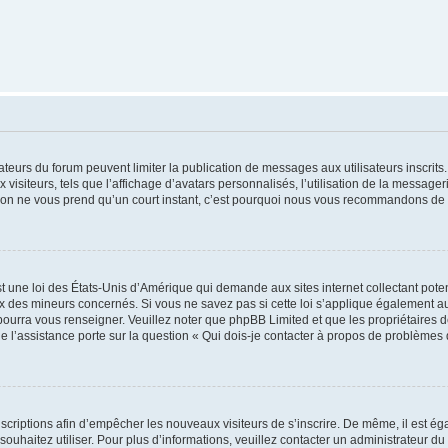
trateurs du forum peuvent limiter la publication de messages aux utilisateurs inscri
visiteurs, tels que l’affichage d’avatars personnalisés, l’utilisation de la messager
ription ne vous prend qu’un court instant, c’est pourquoi nous vous recommandons de l
t une loi des États-Unis d’Amérique qui demande aux sites internet collectant pot
 des mineurs concernés. Si vous ne savez pas si cette loi s’applique également au
 pourra vous renseigner. Veuillez noter que phpBB Limited et que les propriétaires
ue l’assistance porte sur la question « Qui dois-je contacter à propos de problèmes 
inscriptions afin d’empêcher les nouveaux visiteurs de s’inscrire. De même, il est é
s souhaitez utiliser. Pour plus d’informations, veuillez contacter un administrateur du