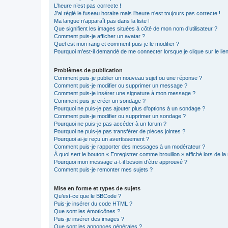
L’heure n’est pas correcte !
J’ai réglé le fuseau horaire mais l’heure n’est toujours pas correcte !
Ma langue n’apparaît pas dans la liste !
Que signifient les images situées à côté de mon nom d’utilisateur ?
Comment puis-je afficher un avatar ?
Quel est mon rang et comment puis-je le modifier ?
Pourquoi m’est-il demandé de me connecter lorsque je clique sur le lien 
Problèmes de publication
Comment puis-je publier un nouveau sujet ou une réponse ?
Comment puis-je modifier ou supprimer un message ?
Comment puis-je insérer une signature à mon message ?
Comment puis-je créer un sondage ?
Pourquoi ne puis-je pas ajouter plus d’options à un sondage ?
Comment puis-je modifier ou supprimer un sondage ?
Pourquoi ne puis-je pas accéder à un forum ?
Pourquoi ne puis-je pas transférer de pièces jointes ?
Pourquoi ai-je reçu un avertissement ?
Comment puis-je rapporter des messages à un modérateur ?
À quoi sert le bouton « Enregistrer comme brouillon » affiché lors de la 
Pourquoi mon message a-t-il besoin d’être approuvé ?
Comment puis-je remonter mes sujets ?
Mise en forme et types de sujets
Qu’est-ce que le BBCode ?
Puis-je insérer du code HTML ?
Que sont les émoticônes ?
Puis-je insérer des images ?
Que sont les annonces générales ?