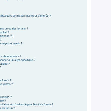
lisateurs de ma liste d’amis et d’ignorés ?
ans un ou des forums ?
sultat ?
blanche ?!
?
ssages et sujets ?
t les abonnements ?
onner à un sujet spécifique ?
ifique ?
 ?
ce forum ?
s jointes ?
cussions ?
ible ?
 d’abus ou d’ordres légaux liés à ce forum ?
r du forum ?