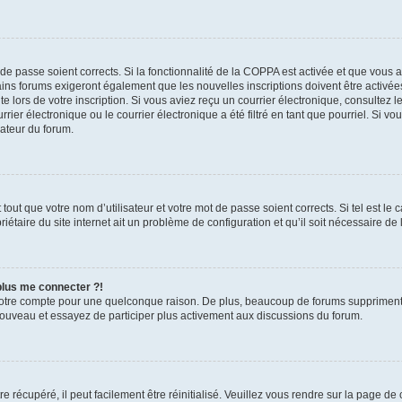
t de passe soient corrects. Si la fonctionnalité de la COPPA est activée et que vous 
ains forums exigeront également que les nouvelles inscriptions doivent être activée
te lors de votre inscription. Si vous aviez reçu un courrier électronique, consultez l
r électronique ou le courrier électronique a été filtré en tant que pourriel. Si vo
rateur du forum.
out que votre nom d’utilisateur et votre mot de passe soient corrects. Si tel est le
iétaire du site internet ait un problème de configuration et qu’il soit nécessaire de l
 plus me connecter ?!
votre compte pour une quelconque raison. De plus, beaucoup de forums suppriment pér
 nouveau et essayez de participer plus activement aux discussions du forum.
 récupéré, il peut facilement être réinitialisé. Veuillez vous rendre sur la page de