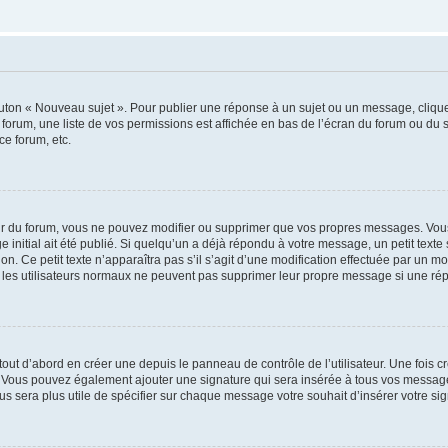
outon « Nouveau sujet ». Pour publier une réponse à un sujet ou un message, cliqu
 forum, une liste de vos permissions est affichée en bas de l’écran du forum ou du
ce forum, etc.
r du forum, vous ne pouvez modifier ou supprimer que vos propres messages. Vou
 initial ait été publié. Si quelqu’un a déjà répondu à votre message, un petit text
ion. Ce petit texte n’apparaîtra pas s’il s’agit d’une modification effectuée par un 
ue les utilisateurs normaux ne peuvent pas supprimer leur propre message si une ré
ut d’abord en créer une depuis le panneau de contrôle de l’utilisateur. Une fois c
ure. Vous pouvez également ajouter une signature qui sera insérée à tous vos mess
 vous sera plus utile de spécifier sur chaque message votre souhait d’insérer votre si