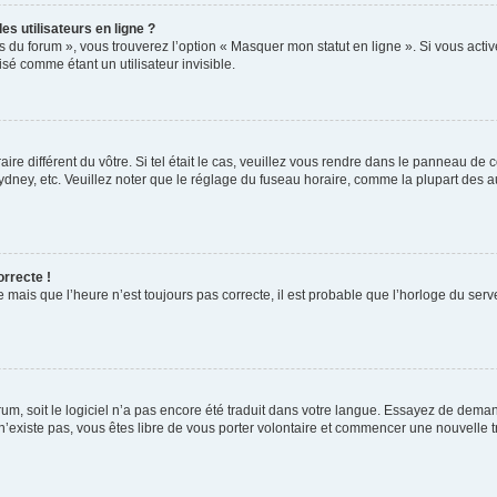
s utilisateurs en ligne ?
s du forum », vous trouverez l’option « Masquer mon statut en ligne ». Si vous activ
é comme étant un utilisateur invisible.
aire différent du vôtre. Si tel était le cas, veuillez vous rendre dans le panneau de co
ey, etc. Veuillez noter que le réglage du fuseau horaire, comme la plupart des autr
orrecte !
 mais que l’heure n’est toujours pas correcte, il est probable que l’horloge du serve
orum, soit le logiciel n’a pas encore été traduit dans votre langue. Essayez de deman
 n’existe pas, vous êtes libre de vous porter volontaire et commencer une nouvelle t