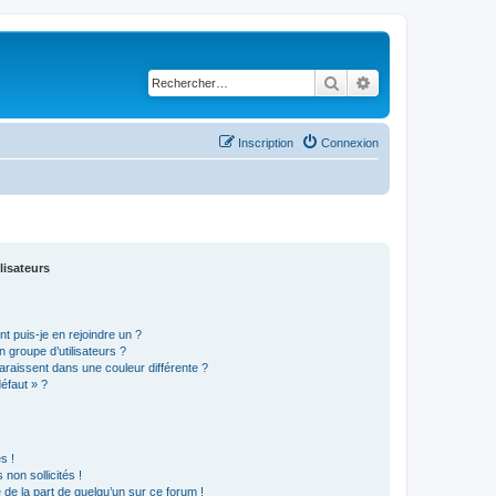
Rechercher
Recherche avancé
Inscription
Connexion
lisateurs
t puis-je en rejoindre un ?
 groupe d’utilisateurs ?
araissent dans une couleur différente ?
défaut » ?
s !
non sollicités !
e de la part de quelqu’un sur ce forum !