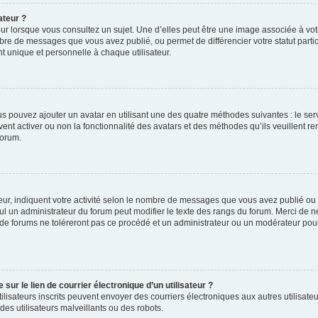
ateur ?
ur lorsque vous consultez un sujet. Une d’elles peut être une image associée à vo
mbre de messages que vous avez publié, ou permet de différencier votre statut parti
 unique et personnelle à chaque utilisateur.
ous pouvez ajouter un avatar en utilisant une des quatre méthodes suivantes : le serv
ent activer ou non la fonctionnalité des avatars et des méthodes qu’ils veuillent ren
forum.
ur, indiquent votre activité selon le nombre de messages que vous avez publié ou id
eul un administrateur du forum peut modifier le texte des rangs du forum. Merci de 
de forums ne toléreront pas ce procédé et un administrateur ou un modérateur pou
ur le lien de courrier électronique d’un utilisateur ?
s utilisateurs inscrits peuvent envoyer des courriers électroniques aux autres utili
es utilisateurs malveillants ou des robots.