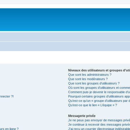
Niveaux des utilisateurs et groupes d’uti
Que sont les administrateurs ?
Que sont les modérateurs ?
Que sont les groupes d’utilisateurs ?
Où sont les groupes d’utilisateurs et commen
Comment puis-je devenir le responsable d’un
nnecter ?!
Pourquoi certains groupes d’utilisateurs app
Qu’est-ce qu’un « groupe d’utilisateurs par 
Qu’est-ce que le lien « L’équipe » ?
Messagerie privée
Je ne peux pas envoyer de messages privé
Je continue à recevoir des messages privés 
urs en ligne ?
J’ai reçu un courrier électronique indésirabl