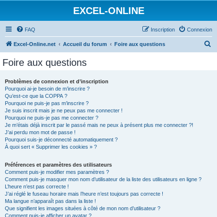
EXCEL-ONLINE
FAQ
Inscription
Connexion
R
Excel-Online.net
Accueil du forum
Foire aux questions
e
Foire aux questions
c
h
Problèmes de connexion et d’inscription
Pourquoi ai-je besoin de m’inscrire ?
e
Qu’est-ce que la COPPA ?
r
Pourquoi ne puis-je pas m’inscrire ?
Je suis inscrit mais je ne peux pas me connecter !
c
Pourquoi ne puis-je pas me connecter ?
Je m’étais déjà inscrit par le passé mais ne peux à présent plus me connecter ?!
h
J’ai perdu mon mot de passe !
e
Pourquoi suis-je déconnecté automatiquement ?
À quoi sert « Supprimer les cookies » ?
r
Préférences et paramètres des utilisateurs
Comment puis-je modifier mes paramètres ?
Comment puis-je masquer mon nom d’utilisateur de la liste des utilisateurs en ligne ?
L’heure n’est pas correcte !
J’ai réglé le fuseau horaire mais l’heure n’est toujours pas correcte !
Ma langue n’apparaît pas dans la liste !
Que signifient les images situées à côté de mon nom d’utilisateur ?
Comment puis-je afficher un avatar ?