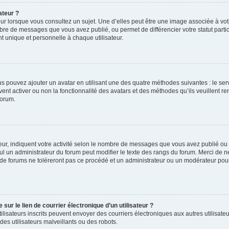
ateur ?
ur lorsque vous consultez un sujet. Une d’elles peut être une image associée à vo
mbre de messages que vous avez publié, ou permet de différencier votre statut parti
 unique et personnelle à chaque utilisateur.
ous pouvez ajouter un avatar en utilisant une des quatre méthodes suivantes : le serv
ent activer ou non la fonctionnalité des avatars et des méthodes qu’ils veuillent ren
forum.
ur, indiquent votre activité selon le nombre de messages que vous avez publié ou id
eul un administrateur du forum peut modifier le texte des rangs du forum. Merci de 
de forums ne toléreront pas ce procédé et un administrateur ou un modérateur pou
ur le lien de courrier électronique d’un utilisateur ?
s utilisateurs inscrits peuvent envoyer des courriers électroniques aux autres utili
es utilisateurs malveillants ou des robots.