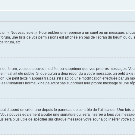
outon « Nouveau sujet ». Pour publier une réponse à un sujet ou un message, cliqu
 forum, une liste de vos permissions est affichée en bas de l’écran du forum ou du
ce forum, etc.
r du forum, vous ne pouvez modifier ou supprimer que vos propres messages. Vou
 initial ait été publié. Si quelqu’un a déjà répondu à votre message, un petit text
ion. Ce petit texte n’apparaîtra pas s’il s’agit d’une modification effectuée par un 
ue les utilisateurs normaux ne peuvent pas supprimer leur propre message si une ré
ut d’abord en créer une depuis le panneau de contrôle de l’utilisateur. Une fois c
ure. Vous pouvez également ajouter une signature qui sera insérée à tous vos mess
 vous sera plus utile de spécifier sur chaque message votre souhait d’insérer votre si