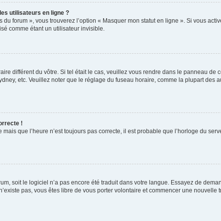
s utilisateurs en ligne ?
s du forum », vous trouverez l’option « Masquer mon statut en ligne ». Si vous activ
é comme étant un utilisateur invisible.
aire différent du vôtre. Si tel était le cas, veuillez vous rendre dans le panneau de co
ey, etc. Veuillez noter que le réglage du fuseau horaire, comme la plupart des autr
orrecte !
 mais que l’heure n’est toujours pas correcte, il est probable que l’horloge du serve
orum, soit le logiciel n’a pas encore été traduit dans votre langue. Essayez de deman
 n’existe pas, vous êtes libre de vous porter volontaire et commencer une nouvelle t