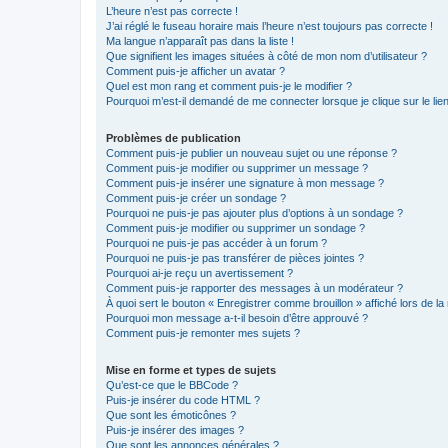
L’heure n’est pas correcte !
J’ai réglé le fuseau horaire mais l’heure n’est toujours pas correcte !
Ma langue n’apparaît pas dans la liste !
Que signifient les images situées à côté de mon nom d’utilisateur ?
Comment puis-je afficher un avatar ?
Quel est mon rang et comment puis-je le modifier ?
Pourquoi m’est-il demandé de me connecter lorsque je clique sur le lien 
Problèmes de publication
Comment puis-je publier un nouveau sujet ou une réponse ?
Comment puis-je modifier ou supprimer un message ?
Comment puis-je insérer une signature à mon message ?
Comment puis-je créer un sondage ?
Pourquoi ne puis-je pas ajouter plus d’options à un sondage ?
Comment puis-je modifier ou supprimer un sondage ?
Pourquoi ne puis-je pas accéder à un forum ?
Pourquoi ne puis-je pas transférer de pièces jointes ?
Pourquoi ai-je reçu un avertissement ?
Comment puis-je rapporter des messages à un modérateur ?
À quoi sert le bouton « Enregistrer comme brouillon » affiché lors de la 
Pourquoi mon message a-t-il besoin d’être approuvé ?
Comment puis-je remonter mes sujets ?
Mise en forme et types de sujets
Qu’est-ce que le BBCode ?
Puis-je insérer du code HTML ?
Que sont les émoticônes ?
Puis-je insérer des images ?
Que sont les annonces générales ?