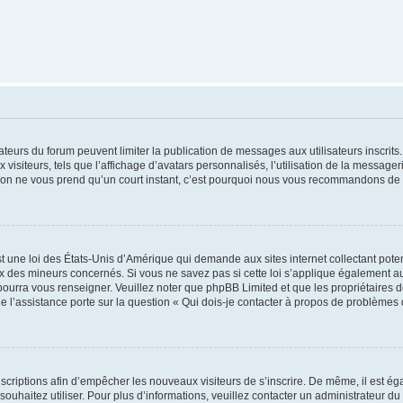
trateurs du forum peuvent limiter la publication de messages aux utilisateurs inscri
visiteurs, tels que l’affichage d’avatars personnalisés, l’utilisation de la messager
ription ne vous prend qu’un court instant, c’est pourquoi nous vous recommandons de l
t une loi des États-Unis d’Amérique qui demande aux sites internet collectant pot
 des mineurs concernés. Si vous ne savez pas si cette loi s’applique également au
 pourra vous renseigner. Veuillez noter que phpBB Limited et que les propriétaires
ue l’assistance porte sur la question « Qui dois-je contacter à propos de problèmes 
inscriptions afin d’empêcher les nouveaux visiteurs de s’inscrire. De même, il est é
s souhaitez utiliser. Pour plus d’informations, veuillez contacter un administrateur du