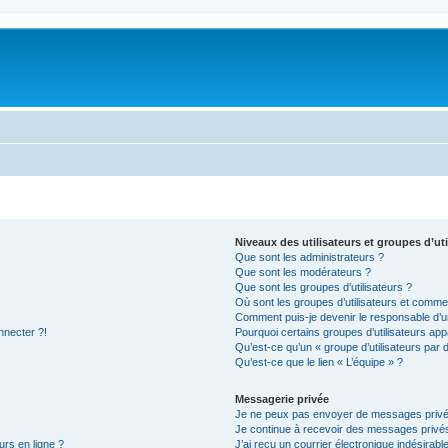
Niveaux des utilisateurs et groupes d’uti
Que sont les administrateurs ?
Que sont les modérateurs ?
Que sont les groupes d’utilisateurs ?
Où sont les groupes d’utilisateurs et commen
Comment puis-je devenir le responsable d’un
nnecter ?!
Pourquoi certains groupes d’utilisateurs app
Qu’est-ce qu’un « groupe d’utilisateurs par 
Qu’est-ce que le lien « L’équipe » ?
Messagerie privée
Je ne peux pas envoyer de messages privé
Je continue à recevoir des messages privés 
urs en ligne ?
J’ai reçu un courrier électronique indésirabl