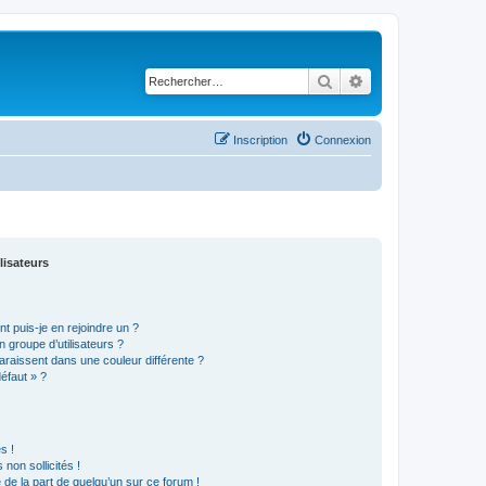
Rechercher
Recherche avancé
Inscription
Connexion
lisateurs
t puis-je en rejoindre un ?
 groupe d’utilisateurs ?
araissent dans une couleur différente ?
défaut » ?
s !
non sollicités !
e de la part de quelqu’un sur ce forum !