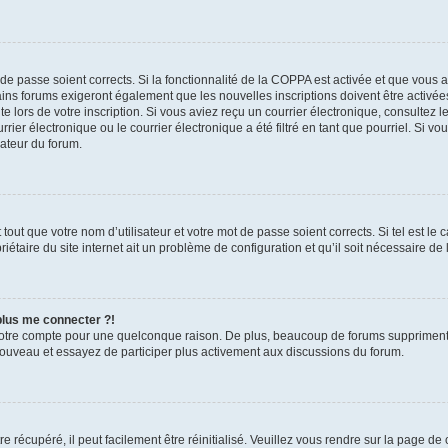
t de passe soient corrects. Si la fonctionnalité de la COPPA est activée et que vous 
ains forums exigeront également que les nouvelles inscriptions doivent être activée
te lors de votre inscription. Si vous aviez reçu un courrier électronique, consultez l
r électronique ou le courrier électronique a été filtré en tant que pourriel. Si vo
rateur du forum.
out que votre nom d’utilisateur et votre mot de passe soient corrects. Si tel est le
iétaire du site internet ait un problème de configuration et qu’il soit nécessaire de l
 plus me connecter ?!
votre compte pour une quelconque raison. De plus, beaucoup de forums suppriment pér
 nouveau et essayez de participer plus activement aux discussions du forum.
 récupéré, il peut facilement être réinitialisé. Veuillez vous rendre sur la page de