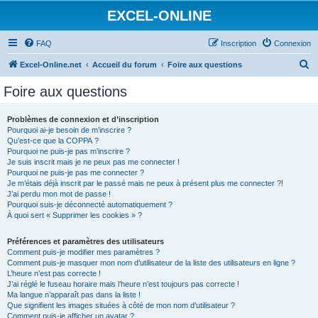
EXCEL-ONLINE
FAQ
Inscription
Connexion
R
Excel-Online.net
Accueil du forum
Foire aux questions
e
Foire aux questions
c
h
Problèmes de connexion et d’inscription
Pourquoi ai-je besoin de m’inscrire ?
e
Qu’est-ce que la COPPA ?
r
Pourquoi ne puis-je pas m’inscrire ?
Je suis inscrit mais je ne peux pas me connecter !
c
Pourquoi ne puis-je pas me connecter ?
Je m’étais déjà inscrit par le passé mais ne peux à présent plus me connecter ?!
h
J’ai perdu mon mot de passe !
e
Pourquoi suis-je déconnecté automatiquement ?
À quoi sert « Supprimer les cookies » ?
r
Préférences et paramètres des utilisateurs
Comment puis-je modifier mes paramètres ?
Comment puis-je masquer mon nom d’utilisateur de la liste des utilisateurs en ligne ?
L’heure n’est pas correcte !
J’ai réglé le fuseau horaire mais l’heure n’est toujours pas correcte !
Ma langue n’apparaît pas dans la liste !
Que signifient les images situées à côté de mon nom d’utilisateur ?
Comment puis-je afficher un avatar ?