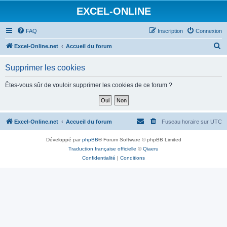
EXCEL-ONLINE
FAQ
Inscription
Connexion
R
Excel-Online.net
Accueil du forum
e
Supprimer les cookies
c
h
Êtes-vous sûr de vouloir supprimer les cookies de ce forum ?
e
r
c
Excel-Online.net
Accueil du forum
Fuseau horaire sur
UTC
h
Développé par
phpBB
® Forum Software © phpBB Limited
e
Traduction française officielle
©
Qiaeru
r
Confidentialité
|
Conditions