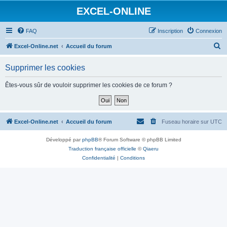
EXCEL-ONLINE
FAQ
Inscription
Connexion
R
Excel-Online.net
Accueil du forum
e
Supprimer les cookies
c
h
Êtes-vous sûr de vouloir supprimer les cookies de ce forum ?
e
r
c
Excel-Online.net
Accueil du forum
Fuseau horaire sur
UTC
h
Développé par
phpBB
® Forum Software © phpBB Limited
e
Traduction française officielle
©
Qiaeru
r
Confidentialité
|
Conditions