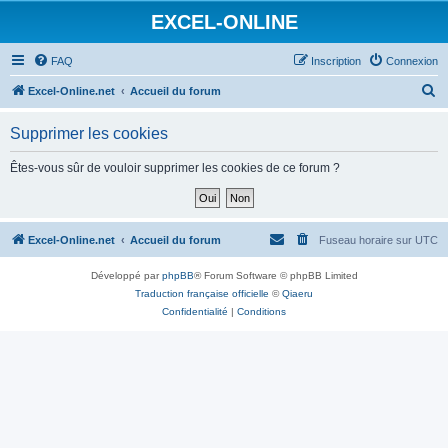
EXCEL-ONLINE
FAQ
Inscription
Connexion
R
Excel-Online.net
Accueil du forum
e
Supprimer les cookies
c
h
Êtes-vous sûr de vouloir supprimer les cookies de ce forum ?
e
r
c
Excel-Online.net
Accueil du forum
Fuseau horaire sur
UTC
h
Développé par
phpBB
® Forum Software © phpBB Limited
e
Traduction française officielle
©
Qiaeru
r
Confidentialité
|
Conditions