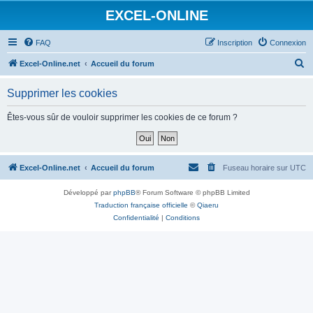
EXCEL-ONLINE
FAQ
Inscription
Connexion
R
Excel-Online.net
Accueil du forum
e
Supprimer les cookies
c
h
Êtes-vous sûr de vouloir supprimer les cookies de ce forum ?
e
r
c
Excel-Online.net
Accueil du forum
Fuseau horaire sur
UTC
h
Développé par
phpBB
® Forum Software © phpBB Limited
e
Traduction française officielle
©
Qiaeru
r
Confidentialité
|
Conditions