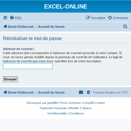
EXCEL-ONLINE
FAQ
Inscription
Connexion
R
Excel-Online.net
Accueil du forum
e
Réinitialiser le mot de passe
c
h
Adresse de courriel :
Cette adresse doit correspondre à l’adresse de courriel associée à votre compte. Si
e
vous ne l’avez jamais modifié depuis le panneau de contrôle de l’utilisateur, il s’agit de
l’adresse de courriel que vous avez spécifiée lors de votre inscription.
r
c
h
e
r
Excel-Online.net
Accueil du forum
Fuseau horaire sur
UTC
Développé par
phpBB
® Forum Software © phpBB Limited
Traduction française officielle
©
Qiaeru
Confidentialité
|
Conditions