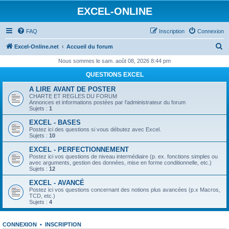
EXCEL-ONLINE
FAQ
Inscription
Connexion
R
Excel-Online.net
Accueil du forum
e
Nous sommes le sam. août 08, 2026 8:44 pm
c
QUESTIONS EXCEL
h
A LIRE AVANT DE POSTER
e
CHARTE ET REGLES DU FORUM
Annonces et informations postées par l'administrateur du forum
r
Sujets :
1
c
EXCEL - BASES
Postez ici des questions si vous débutez avec Excel.
h
Sujets :
10
e
EXCEL - PERFECTIONNEMENT
Postez ici vos questions de niveau intermédiaire (p. ex. fonctions simples ou
r
avec arguments, gestion des données, mise en forme conditionnelle, etc.)
Sujets :
12
EXCEL - AVANCÉ
Postez ici vos questions concernant des notions plus avancées (p.x Macros,
TCD, etc.)
Sujets :
4
CONNEXION
•
INSCRIPTION