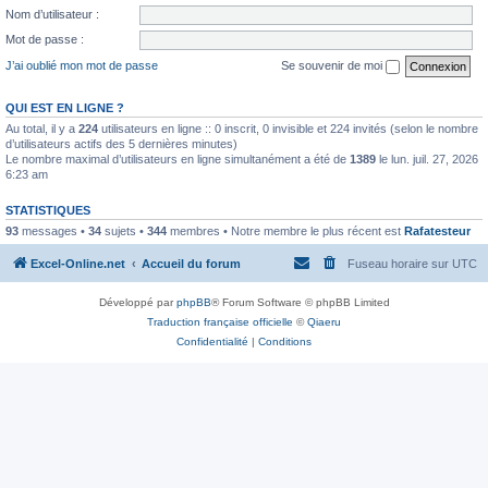
Nom d’utilisateur :
Mot de passe :
J’ai oublié mon mot de passe
Se souvenir de moi
QUI EST EN LIGNE ?
Au total, il y a
224
utilisateurs en ligne :: 0 inscrit, 0 invisible et 224 invités (selon le nombre
d’utilisateurs actifs des 5 dernières minutes)
Le nombre maximal d’utilisateurs en ligne simultanément a été de
1389
le lun. juil. 27, 2026
6:23 am
STATISTIQUES
93
messages •
34
sujets •
344
membres • Notre membre le plus récent est
Rafatesteur
Excel-Online.net
Accueil du forum
Fuseau horaire sur
UTC
Développé par
phpBB
® Forum Software © phpBB Limited
Traduction française officielle
©
Qiaeru
Confidentialité
|
Conditions