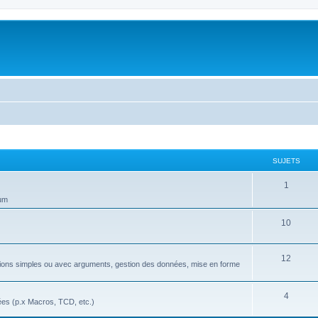
SUJETS
S
1
rum
u
j
S
10
e
u
S
12
t
j
nctions simples ou avec arguments, gestion des données, mise en forme
u
s
e
j
S
4
t
ées (p.x Macros, TCD, etc.)
e
u
s