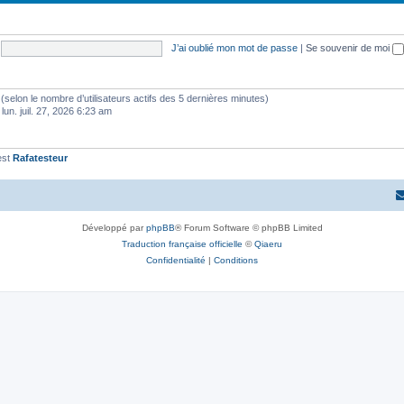
t
j
s
e
J’ai oublié mon mot de passe
|
Se souvenir de moi
t
s
tés (selon le nombre d’utilisateurs actifs des 5 dernières minutes)
 lun. juil. 27, 2026 6:23 am
est
Rafatesteur
Développé par
phpBB
® Forum Software © phpBB Limited
Traduction française officielle
©
Qiaeru
Confidentialité
|
Conditions