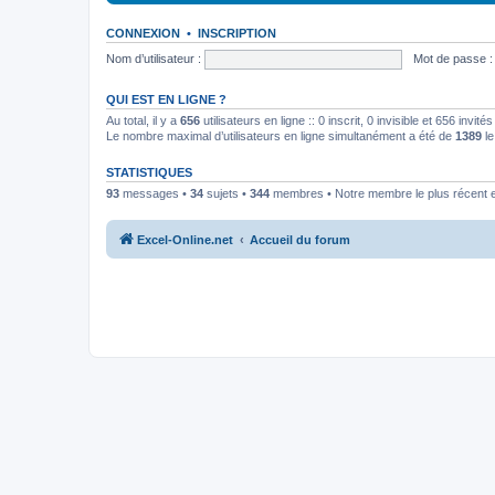
CONNEXION
•
INSCRIPTION
Nom d’utilisateur :
Mot de passe :
QUI EST EN LIGNE ?
Au total, il y a
656
utilisateurs en ligne :: 0 inscrit, 0 invisible et 656 invi
Le nombre maximal d’utilisateurs en ligne simultanément a été de
1389
le
STATISTIQUES
93
messages •
34
sujets •
344
membres • Notre membre le plus récent 
Excel-Online.net
Accueil du forum