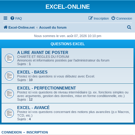
EXCEL-ONLINE
FAQ
Inscription
Connexion
R
Excel-Online.net
Accueil du forum
e
Nous sommes le ven. août 07, 2026 10:10 pm
c
QUESTIONS EXCEL
h
A LIRE AVANT DE POSTER
e
CHARTE ET REGLES DU FORUM
Annonces et informations postées par l'administrateur du forum
r
Sujets :
1
c
EXCEL - BASES
Postez ici des questions si vous débutez avec Excel.
h
Sujets :
10
e
EXCEL - PERFECTIONNEMENT
Postez ici vos questions de niveau intermédiaire (p. ex. fonctions simples ou
r
avec arguments, gestion des données, mise en forme conditionnelle, etc.)
Sujets :
12
EXCEL - AVANCÉ
Postez ici vos questions concernant des notions plus avancées (p.x Macros,
TCD, etc.)
Sujets :
4
CONNEXION
•
INSCRIPTION