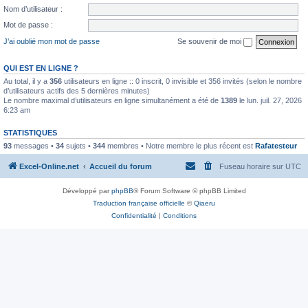
Nom d’utilisateur :
Mot de passe :
J’ai oublié mon mot de passe
Se souvenir de moi
QUI EST EN LIGNE ?
Au total, il y a
356
utilisateurs en ligne :: 0 inscrit, 0 invisible et 356 invités (selon le nombre
d’utilisateurs actifs des 5 dernières minutes)
Le nombre maximal d’utilisateurs en ligne simultanément a été de
1389
le lun. juil. 27, 2026
6:23 am
STATISTIQUES
93
messages •
34
sujets •
344
membres • Notre membre le plus récent est
Rafatesteur
Excel-Online.net
Accueil du forum
Fuseau horaire sur
UTC
Développé par
phpBB
® Forum Software © phpBB Limited
Traduction française officielle
©
Qiaeru
Confidentialité
|
Conditions