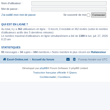
Nom d’utilisateur :
Mot de passe :
J’ai oublié mon mot de passe
Se souvenir de moi
QUI EST EN LIGNE ?
Au total, il y a
362
utilisateurs en ligne :: 0 inscrit, 0 invisible et 362 invités (selon le nombre
d’utilisateurs actifs des 5 dernières minutes)
Le nombre maximal d’utilisateurs en ligne simultanément a été de
1389
le lun. juil. 27, 2026
6:23 am
STATISTIQUES
93
messages •
34
sujets •
344
membres • Notre membre le plus récent est
Rafatesteur
Excel-Online.net
Accueil du forum
Fuseau horaire sur
UTC
Développé par
phpBB
® Forum Software © phpBB Limited
Traduction française officielle
©
Qiaeru
Confidentialité
|
Conditions