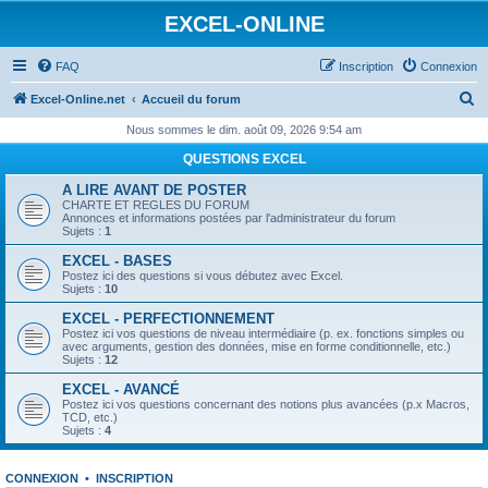
EXCEL-ONLINE
FAQ
Inscription
Connexion
R
Excel-Online.net
Accueil du forum
e
Nous sommes le dim. août 09, 2026 9:54 am
c
QUESTIONS EXCEL
h
A LIRE AVANT DE POSTER
e
CHARTE ET REGLES DU FORUM
Annonces et informations postées par l'administrateur du forum
r
Sujets :
1
c
EXCEL - BASES
Postez ici des questions si vous débutez avec Excel.
h
Sujets :
10
e
EXCEL - PERFECTIONNEMENT
Postez ici vos questions de niveau intermédiaire (p. ex. fonctions simples ou
r
avec arguments, gestion des données, mise en forme conditionnelle, etc.)
Sujets :
12
EXCEL - AVANCÉ
Postez ici vos questions concernant des notions plus avancées (p.x Macros,
TCD, etc.)
Sujets :
4
CONNEXION
•
INSCRIPTION