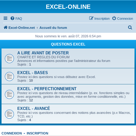
EXCEL-ONLINE
FAQ
Inscription
Connexion
R
Excel-Online.net
Accueil du forum
e
Nous sommes le ven. août 07, 2026 6:54 pm
c
QUESTIONS EXCEL
h
A LIRE AVANT DE POSTER
e
CHARTE ET REGLES DU FORUM
Annonces et informations postées par l'administrateur du forum
r
Sujets :
1
c
EXCEL - BASES
Postez ici des questions si vous débutez avec Excel.
h
Sujets :
10
e
EXCEL - PERFECTIONNEMENT
Postez ici vos questions de niveau intermédiaire (p. ex. fonctions simples ou
r
avec arguments, gestion des données, mise en forme conditionnelle, etc.)
Sujets :
12
EXCEL - AVANCÉ
Postez ici vos questions concernant des notions plus avancées (p.x Macros,
TCD, etc.)
Sujets :
4
CONNEXION
•
INSCRIPTION