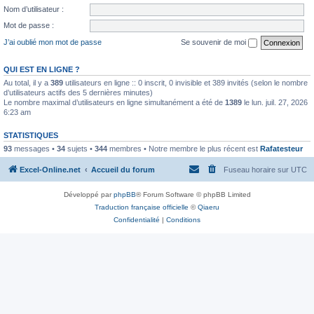
Nom d’utilisateur :
Mot de passe :
J’ai oublié mon mot de passe
Se souvenir de moi
QUI EST EN LIGNE ?
Au total, il y a
389
utilisateurs en ligne :: 0 inscrit, 0 invisible et 389 invités (selon le nombre
d’utilisateurs actifs des 5 dernières minutes)
Le nombre maximal d’utilisateurs en ligne simultanément a été de
1389
le lun. juil. 27, 2026
6:23 am
STATISTIQUES
93
messages •
34
sujets •
344
membres • Notre membre le plus récent est
Rafatesteur
Excel-Online.net
Accueil du forum
Fuseau horaire sur
UTC
Développé par
phpBB
® Forum Software © phpBB Limited
Traduction française officielle
©
Qiaeru
Confidentialité
|
Conditions