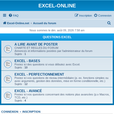
EXCEL-ONLINE
FAQ
Inscription
Connexion
R
Excel-Online.net
Accueil du forum
e
Nous sommes le dim. août 09, 2026 7:58 am
c
QUESTIONS EXCEL
h
A LIRE AVANT DE POSTER
e
CHARTE ET REGLES DU FORUM
Annonces et informations postées par l'administrateur du forum
r
Sujets :
1
c
EXCEL - BASES
Postez ici des questions si vous débutez avec Excel.
h
Sujets :
10
e
EXCEL - PERFECTIONNEMENT
Postez ici vos questions de niveau intermédiaire (p. ex. fonctions simples ou
r
avec arguments, gestion des données, mise en forme conditionnelle, etc.)
Sujets :
12
EXCEL - AVANCÉ
Postez ici vos questions concernant des notions plus avancées (p.x Macros,
TCD, etc.)
Sujets :
4
CONNEXION
•
INSCRIPTION