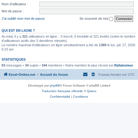
Nom d’utilisateur :
Mot de passe :
J’ai oublié mon mot de passe
Se souvenir de moi
QUI EST EN LIGNE ?
Au total, il y a
321
utilisateurs en ligne :: 0 inscrit, 0 invisible et 321 invités (selon le nombre
d’utilisateurs actifs des 5 dernières minutes)
Le nombre maximal d’utilisateurs en ligne simultanément a été de
1389
le lun. juil. 27, 2026
6:23 am
STATISTIQUES
93
messages •
34
sujets •
344
membres • Notre membre le plus récent est
Rafatesteur
Excel-Online.net
Accueil du forum
Fuseau horaire sur
UTC
Développé par
phpBB
® Forum Software © phpBB Limited
Traduction française officielle
©
Qiaeru
Confidentialité
|
Conditions