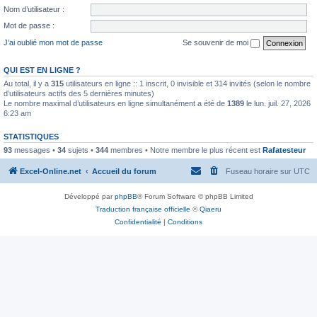
Nom d’utilisateur :
Mot de passe :
J’ai oublié mon mot de passe
Se souvenir de moi
QUI EST EN LIGNE ?
Au total, il y a
315
utilisateurs en ligne :: 1 inscrit, 0 invisible et 314 invités (selon le nombre
d’utilisateurs actifs des 5 dernières minutes)
Le nombre maximal d’utilisateurs en ligne simultanément a été de
1389
le lun. juil. 27, 2026
6:23 am
STATISTIQUES
93
messages •
34
sujets •
344
membres • Notre membre le plus récent est
Rafatesteur
Excel-Online.net
Accueil du forum
Fuseau horaire sur
UTC
Développé par
phpBB
® Forum Software © phpBB Limited
Traduction française officielle
©
Qiaeru
Confidentialité
|
Conditions