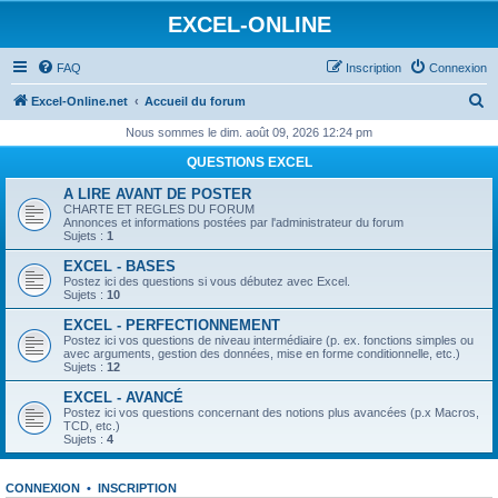
EXCEL-ONLINE
FAQ
Inscription
Connexion
R
Excel-Online.net
Accueil du forum
e
Nous sommes le dim. août 09, 2026 12:24 pm
c
QUESTIONS EXCEL
h
A LIRE AVANT DE POSTER
e
CHARTE ET REGLES DU FORUM
Annonces et informations postées par l'administrateur du forum
r
Sujets :
1
c
EXCEL - BASES
Postez ici des questions si vous débutez avec Excel.
h
Sujets :
10
e
EXCEL - PERFECTIONNEMENT
Postez ici vos questions de niveau intermédiaire (p. ex. fonctions simples ou
r
avec arguments, gestion des données, mise en forme conditionnelle, etc.)
Sujets :
12
EXCEL - AVANCÉ
Postez ici vos questions concernant des notions plus avancées (p.x Macros,
TCD, etc.)
Sujets :
4
CONNEXION
•
INSCRIPTION