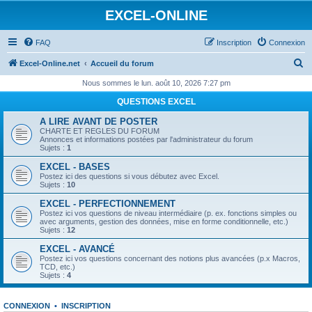
EXCEL-ONLINE
FAQ
Inscription
Connexion
R
Excel-Online.net
Accueil du forum
e
Nous sommes le lun. août 10, 2026 7:27 pm
c
QUESTIONS EXCEL
h
A LIRE AVANT DE POSTER
e
CHARTE ET REGLES DU FORUM
Annonces et informations postées par l'administrateur du forum
r
Sujets :
1
c
EXCEL - BASES
Postez ici des questions si vous débutez avec Excel.
h
Sujets :
10
e
EXCEL - PERFECTIONNEMENT
Postez ici vos questions de niveau intermédiaire (p. ex. fonctions simples ou
r
avec arguments, gestion des données, mise en forme conditionnelle, etc.)
Sujets :
12
EXCEL - AVANCÉ
Postez ici vos questions concernant des notions plus avancées (p.x Macros,
TCD, etc.)
Sujets :
4
CONNEXION
•
INSCRIPTION