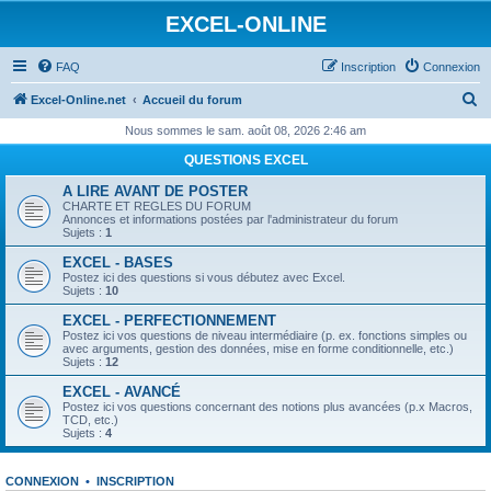
EXCEL-ONLINE
FAQ
Inscription
Connexion
R
Excel-Online.net
Accueil du forum
e
Nous sommes le sam. août 08, 2026 2:46 am
c
QUESTIONS EXCEL
h
A LIRE AVANT DE POSTER
e
CHARTE ET REGLES DU FORUM
Annonces et informations postées par l'administrateur du forum
r
Sujets :
1
c
EXCEL - BASES
Postez ici des questions si vous débutez avec Excel.
h
Sujets :
10
e
EXCEL - PERFECTIONNEMENT
Postez ici vos questions de niveau intermédiaire (p. ex. fonctions simples ou
r
avec arguments, gestion des données, mise en forme conditionnelle, etc.)
Sujets :
12
EXCEL - AVANCÉ
Postez ici vos questions concernant des notions plus avancées (p.x Macros,
TCD, etc.)
Sujets :
4
CONNEXION
•
INSCRIPTION