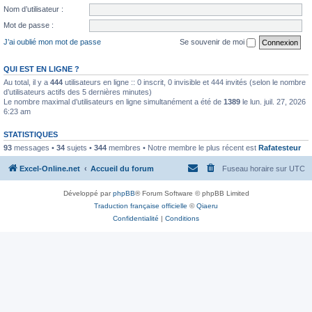
Nom d’utilisateur :
Mot de passe :
J’ai oublié mon mot de passe
Se souvenir de moi
QUI EST EN LIGNE ?
Au total, il y a
444
utilisateurs en ligne :: 0 inscrit, 0 invisible et 444 invités (selon le nombre
d’utilisateurs actifs des 5 dernières minutes)
Le nombre maximal d’utilisateurs en ligne simultanément a été de
1389
le lun. juil. 27, 2026
6:23 am
STATISTIQUES
93
messages •
34
sujets •
344
membres • Notre membre le plus récent est
Rafatesteur
Excel-Online.net
Accueil du forum
Fuseau horaire sur
UTC
Développé par
phpBB
® Forum Software © phpBB Limited
Traduction française officielle
©
Qiaeru
Confidentialité
|
Conditions