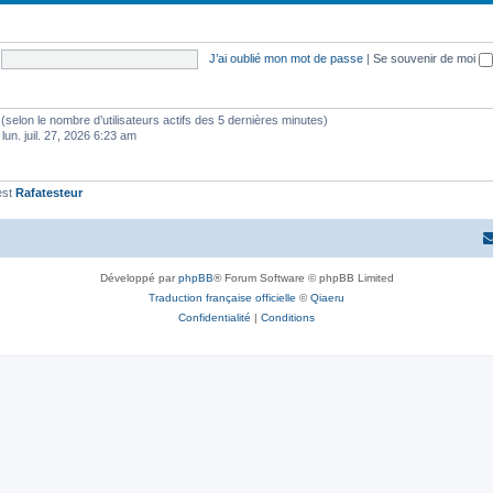
t
j
s
e
J’ai oublié mon mot de passe
|
Se souvenir de moi
t
s
tés (selon le nombre d’utilisateurs actifs des 5 dernières minutes)
 lun. juil. 27, 2026 6:23 am
est
Rafatesteur
Développé par
phpBB
® Forum Software © phpBB Limited
Traduction française officielle
©
Qiaeru
Confidentialité
|
Conditions