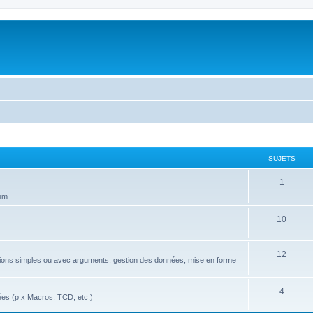
SUJETS
S
1
rum
u
j
S
10
e
u
S
12
t
j
nctions simples ou avec arguments, gestion des données, mise en forme
u
s
e
j
S
4
t
ées (p.x Macros, TCD, etc.)
e
u
s