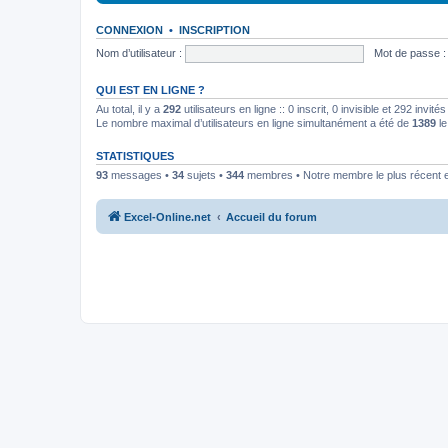
CONNEXION
•
INSCRIPTION
Nom d’utilisateur :
Mot de passe :
QUI EST EN LIGNE ?
Au total, il y a
292
utilisateurs en ligne :: 0 inscrit, 0 invisible et 292 invi
Le nombre maximal d’utilisateurs en ligne simultanément a été de
1389
le
STATISTIQUES
93
messages •
34
sujets •
344
membres • Notre membre le plus récent 
Excel-Online.net
Accueil du forum