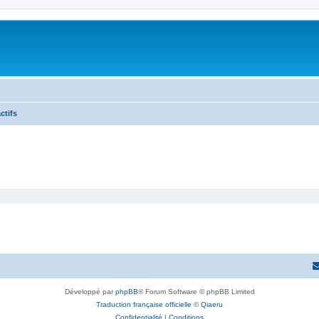
ctifs
Développé par
phpBB
® Forum Software © phpBB Limited
Traduction française officielle
©
Qiaeru
Confidentialité
|
Conditions