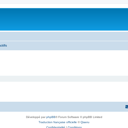
ctifs
Développé par
phpBB
® Forum Software © phpBB Limited
Traduction française officielle
©
Qiaeru
Confidentialité
|
Conditions