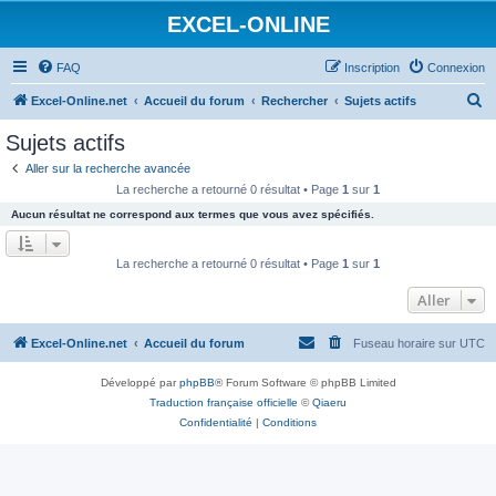
EXCEL-ONLINE
FAQ
Inscription
Connexion
R
Excel-Online.net
Accueil du forum
Rechercher
Sujets actifs
e
Sujets actifs
c
Aller sur la recherche avancée
h
La recherche a retourné 0 résultat • Page
1
sur
1
e
Aucun résultat ne correspond aux termes que vous avez spécifiés.
r
c
La recherche a retourné 0 résultat • Page
1
sur
1
h
Aller
e
r
Excel-Online.net
Accueil du forum
Fuseau horaire sur
UTC
Développé par
phpBB
® Forum Software © phpBB Limited
Traduction française officielle
©
Qiaeru
Confidentialité
|
Conditions