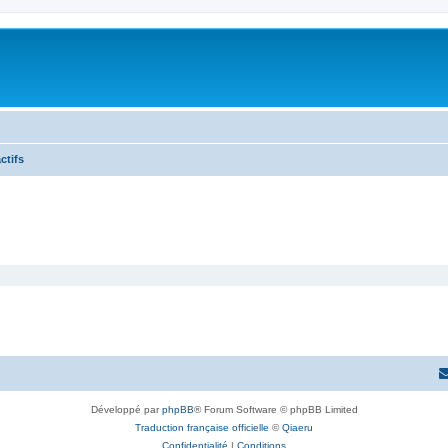
ctifs
Développé par
phpBB
® Forum Software © phpBB Limited
Traduction française officielle
©
Qiaeru
Confidentialité
|
Conditions