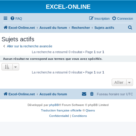
EXCEL-ONLINE
FAQ
Inscription
Connexion
R
Excel-Online.net
Accueil du forum
Rechercher
Sujets actifs
e
Sujets actifs
c
Aller sur la recherche avancée
h
La recherche a retourné 0 résultat • Page
1
sur
1
e
Aucun résultat ne correspond aux termes que vous avez spécifiés.
r
c
La recherche a retourné 0 résultat • Page
1
sur
1
h
Aller
e
r
Excel-Online.net
Accueil du forum
Fuseau horaire sur
UTC
Développé par
phpBB
® Forum Software © phpBB Limited
Traduction française officielle
©
Qiaeru
Confidentialité
|
Conditions