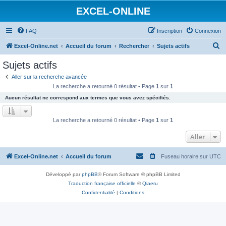
EXCEL-ONLINE
FAQ
Inscription
Connexion
R
Excel-Online.net
Accueil du forum
Rechercher
Sujets actifs
e
Sujets actifs
c
Aller sur la recherche avancée
h
La recherche a retourné 0 résultat • Page
1
sur
1
e
Aucun résultat ne correspond aux termes que vous avez spécifiés.
r
c
La recherche a retourné 0 résultat • Page
1
sur
1
h
Aller
e
r
Excel-Online.net
Accueil du forum
Fuseau horaire sur
UTC
Développé par
phpBB
® Forum Software © phpBB Limited
Traduction française officielle
©
Qiaeru
Confidentialité
|
Conditions