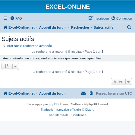
EXCEL-ONLINE
FAQ
Inscription
Connexion
R
Excel-Online.net
Accueil du forum
Rechercher
Sujets actifs
e
Sujets actifs
c
Aller sur la recherche avancée
h
La recherche a retourné 0 résultat • Page
1
sur
1
e
Aucun résultat ne correspond aux termes que vous avez spécifiés.
r
c
La recherche a retourné 0 résultat • Page
1
sur
1
h
Aller
e
r
Excel-Online.net
Accueil du forum
Fuseau horaire sur
UTC
Développé par
phpBB
® Forum Software © phpBB Limited
Traduction française officielle
©
Qiaeru
Confidentialité
|
Conditions