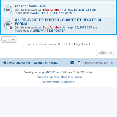
Urgent : formulaire
Dernier message par
EnzoAdmin
«
mar. oct. 16, 2018 1:54 pm
Publié dans
EXCEL - PERFECTIONNEMENT
A LIRE AVANT DE POSTER - CHARTE ET REGLES DU
FORUM
Dernier message par
EnzoAdmin
«
dim. sept. 16, 2018 8:58 am
Publié dans
A LIRE AVANT DE POSTER
La recherche a retourné 6 résultats • Page
1
sur
1
Aller
Excel-Online.net
Accueil du forum
Fuseau horaire sur
UTC
Développé par
phpBB
® Forum Software © phpBB Limited
Traduction française officielle
©
Qiaeru
Confidentialité
|
Conditions