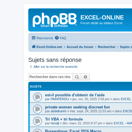
EXCEL-ONLINE
Forum dédié au tableur Excel
Raccourcis
FAQ
Excel-Online.net
Accueil du forum
Rechercher
Sujets 
Sujets sans réponse
Aller sur la recherche avancée
Rechercher
Recherche avancée
SUJETS
est-il possible d'obtenir de l'aide
par
PAINPERDU
»
jeu. oct. 30, 2025 2:59 pm
» dans
EXCEL 
private women seeking discreet fun
par
abdelkarim
»
mer. sept. 24, 2025 12:53 am
» dans
EXCE
Tri VBA + tri formule
par
hendji
»
dim. mars 15, 2020 8:37 pm
» dans
EXCEL - AV
Bureautique: Excel 2016 Macro