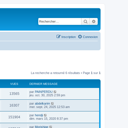
Rechercher
Recherche avancé
Inscription
Connexion
La recherche a retourné 6 résultats • Page
1
sur
1
VUES
DERNIER MESSAGE
D
par
PAINPERDU
V
13565
e
jeu. oct. 30, 2025 2:59 pm
r
u
n
D
par
abdelkarim
V
16307
i
e
mer. sept. 24, 2025 12:53 am
e
e
r
r
u
n
D
par
hendji
s
m
V
151904
i
e
dim. mars 15, 2020 8:37 pm
e
e
e
r
s
r
u
n
s
D
par
Morishige
s
m