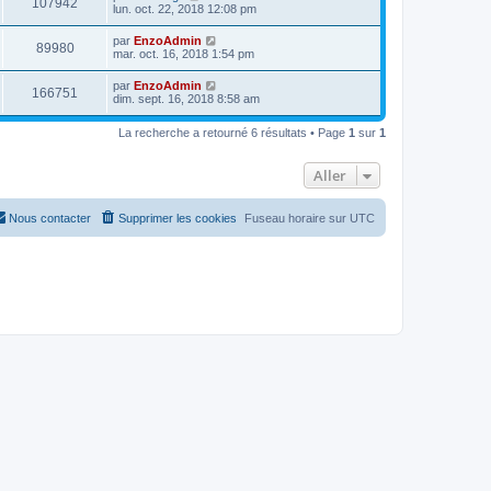
V
107942
i
a
e
lun. oct. 22, 2018 12:08 pm
e
e
e
g
r
s
r
u
e
n
s
D
par
EnzoAdmin
s
m
V
89980
i
a
e
mar. oct. 16, 2018 1:54 pm
e
e
e
g
r
s
r
u
e
n
s
D
par
EnzoAdmin
s
m
V
166751
i
a
e
dim. sept. 16, 2018 8:58 am
e
e
e
g
r
s
r
u
e
n
s
s
m
La recherche a retourné 6 résultats • Page
1
sur
1
i
a
e
e
e
g
s
r
e
s
Aller
s
m
a
e
g
s
e
s
Nous contacter
Supprimer les cookies
Fuseau horaire sur
UTC
a
g
e