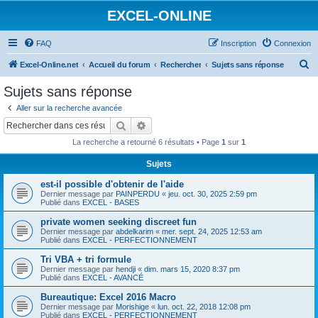
EXCEL-ONLINE
FAQ
Inscription
Connexion
R
Excel-Online.net
Accueil du forum
Rechercher
Sujets sans réponse
e
Sujets sans réponse
c
Aller sur la recherche avancée
h
Rechercher
Recherche avancée
e
La recherche a retourné 6 résultats • Page
1
sur
1
r
Sujets
c
est-il possible d'obtenir de l'aide
h
Dernier message par
PAINPERDU
«
jeu. oct. 30, 2025 2:59 pm
e
Publié dans
EXCEL - BASES
r
private women seeking discreet fun
Dernier message par
abdelkarim
«
mer. sept. 24, 2025 12:53 am
Publié dans
EXCEL - PERFECTIONNEMENT
Tri VBA + tri formule
Dernier message par
hendji
«
dim. mars 15, 2020 8:37 pm
Publié dans
EXCEL - AVANCÉ
Bureautique: Excel 2016 Macro
Dernier message par
Morishige
«
lun. oct. 22, 2018 12:08 pm
Publié dans
EXCEL - PERFECTIONNEMENT