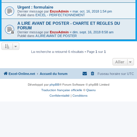
Urgent : formulaire
Dernier message par
EnzoAdmin
«
mar. oct. 16, 2018 1:54 pm
Publié dans
EXCEL - PERFECTIONNEMENT
A LIRE AVANT DE POSTER - CHARTE ET REGLES DU
FORUM
Dernier message par
EnzoAdmin
«
dim. sept. 16, 2018 8:58 am
Publié dans
A LIRE AVANT DE POSTER
La recherche a retourné 6 résultats • Page
1
sur
1
Aller
Excel-Online.net
Accueil du forum
Fuseau horaire sur
UTC
Développé par
phpBB
® Forum Software © phpBB Limited
Traduction française officielle
©
Qiaeru
Confidentialité
|
Conditions