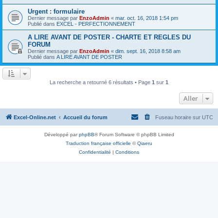
Urgent : formulaire
Dernier message par
EnzoAdmin
«
mar. oct. 16, 2018 1:54 pm
Publié dans
EXCEL - PERFECTIONNEMENT
A LIRE AVANT DE POSTER - CHARTE ET REGLES DU
FORUM
Dernier message par
EnzoAdmin
«
dim. sept. 16, 2018 8:58 am
Publié dans
A LIRE AVANT DE POSTER
La recherche a retourné 6 résultats • Page
1
sur
1
Aller
Excel-Online.net
Accueil du forum
Fuseau horaire sur
UTC
Développé par
phpBB
® Forum Software © phpBB Limited
Traduction française officielle
©
Qiaeru
Confidentialité
|
Conditions