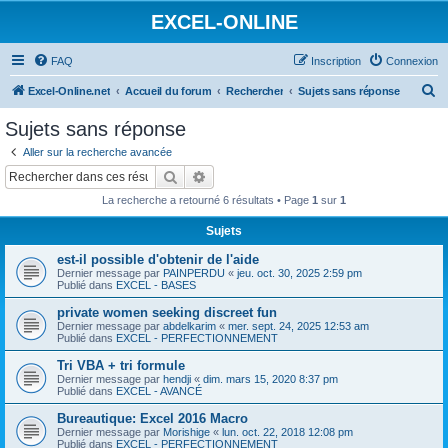
EXCEL-ONLINE
FAQ
Inscription
Connexion
R
Excel-Online.net
Accueil du forum
Rechercher
Sujets sans réponse
e
Sujets sans réponse
c
Aller sur la recherche avancée
h
Rechercher
Recherche avancée
e
La recherche a retourné 6 résultats • Page
1
sur
1
r
Sujets
c
est-il possible d'obtenir de l'aide
h
Dernier message par
PAINPERDU
«
jeu. oct. 30, 2025 2:59 pm
e
Publié dans
EXCEL - BASES
r
private women seeking discreet fun
Dernier message par
abdelkarim
«
mer. sept. 24, 2025 12:53 am
Publié dans
EXCEL - PERFECTIONNEMENT
Tri VBA + tri formule
Dernier message par
hendji
«
dim. mars 15, 2020 8:37 pm
Publié dans
EXCEL - AVANCÉ
Bureautique: Excel 2016 Macro
Dernier message par
Morishige
«
lun. oct. 22, 2018 12:08 pm
Publié dans
EXCEL - PERFECTIONNEMENT