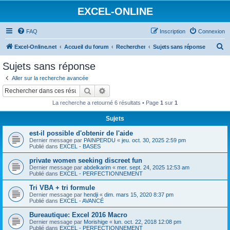
EXCEL-ONLINE
FAQ
Inscription
Connexion
R
Excel-Online.net
Accueil du forum
Rechercher
Sujets sans réponse
e
Sujets sans réponse
c
Aller sur la recherche avancée
h
Rechercher
Recherche avancée
e
La recherche a retourné 6 résultats • Page
1
sur
1
r
Sujets
c
est-il possible d'obtenir de l'aide
h
Dernier message par
PAINPERDU
«
jeu. oct. 30, 2025 2:59 pm
e
Publié dans
EXCEL - BASES
r
private women seeking discreet fun
Dernier message par
abdelkarim
«
mer. sept. 24, 2025 12:53 am
Publié dans
EXCEL - PERFECTIONNEMENT
Tri VBA + tri formule
Dernier message par
hendji
«
dim. mars 15, 2020 8:37 pm
Publié dans
EXCEL - AVANCÉ
Bureautique: Excel 2016 Macro
Dernier message par
Morishige
«
lun. oct. 22, 2018 12:08 pm
Publié dans
EXCEL - PERFECTIONNEMENT