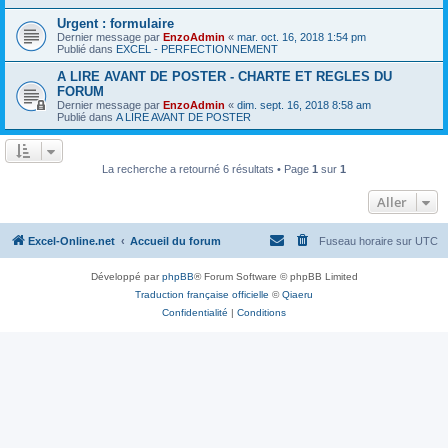
Urgent : formulaire
Dernier message par
EnzoAdmin
«
mar. oct. 16, 2018 1:54 pm
Publié dans
EXCEL - PERFECTIONNEMENT
A LIRE AVANT DE POSTER - CHARTE ET REGLES DU
FORUM
Dernier message par
EnzoAdmin
«
dim. sept. 16, 2018 8:58 am
Publié dans
A LIRE AVANT DE POSTER
La recherche a retourné 6 résultats • Page
1
sur
1
Aller
Excel-Online.net
Accueil du forum
Fuseau horaire sur
UTC
Développé par
phpBB
® Forum Software © phpBB Limited
Traduction française officielle
©
Qiaeru
Confidentialité
|
Conditions