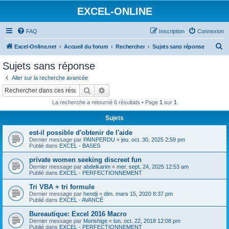
EXCEL-ONLINE
FAQ
Inscription
Connexion
R
Excel-Online.net
Accueil du forum
Rechercher
Sujets sans réponse
e
Sujets sans réponse
c
Aller sur la recherche avancée
h
Rechercher
Recherche avancée
e
La recherche a retourné 6 résultats • Page
1
sur
1
r
Sujets
c
est-il possible d'obtenir de l'aide
h
Dernier message par
PAINPERDU
«
jeu. oct. 30, 2025 2:59 pm
e
Publié dans
EXCEL - BASES
r
private women seeking discreet fun
Dernier message par
abdelkarim
«
mer. sept. 24, 2025 12:53 am
Publié dans
EXCEL - PERFECTIONNEMENT
Tri VBA + tri formule
Dernier message par
hendji
«
dim. mars 15, 2020 8:37 pm
Publié dans
EXCEL - AVANCÉ
Bureautique: Excel 2016 Macro
Dernier message par
Morishige
«
lun. oct. 22, 2018 12:08 pm
Publié dans
EXCEL - PERFECTIONNEMENT