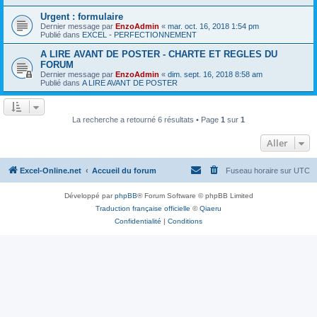
Urgent : formulaire
Dernier message par
EnzoAdmin
«
mar. oct. 16, 2018 1:54 pm
Publié dans
EXCEL - PERFECTIONNEMENT
A LIRE AVANT DE POSTER - CHARTE ET REGLES DU
FORUM
Dernier message par
EnzoAdmin
«
dim. sept. 16, 2018 8:58 am
Publié dans
A LIRE AVANT DE POSTER
La recherche a retourné 6 résultats • Page
1
sur
1
Aller
Excel-Online.net
Accueil du forum
Fuseau horaire sur
UTC
Développé par
phpBB
® Forum Software © phpBB Limited
Traduction française officielle
©
Qiaeru
Confidentialité
|
Conditions