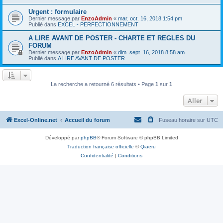
Urgent : formulaire
Dernier message par
EnzoAdmin
«
mar. oct. 16, 2018 1:54 pm
Publié dans
EXCEL - PERFECTIONNEMENT
A LIRE AVANT DE POSTER - CHARTE ET REGLES DU
FORUM
Dernier message par
EnzoAdmin
«
dim. sept. 16, 2018 8:58 am
Publié dans
A LIRE AVANT DE POSTER
La recherche a retourné 6 résultats • Page
1
sur
1
Aller
Excel-Online.net
Accueil du forum
Fuseau horaire sur
UTC
Développé par
phpBB
® Forum Software © phpBB Limited
Traduction française officielle
©
Qiaeru
Confidentialité
|
Conditions