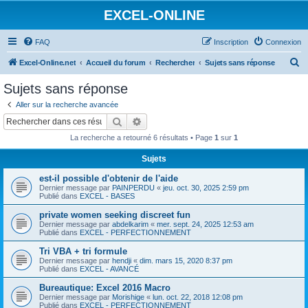
EXCEL-ONLINE
FAQ
Inscription
Connexion
R
Excel-Online.net
Accueil du forum
Rechercher
Sujets sans réponse
e
Sujets sans réponse
c
Aller sur la recherche avancée
h
Rechercher
Recherche avancée
e
La recherche a retourné 6 résultats • Page
1
sur
1
r
Sujets
c
est-il possible d'obtenir de l'aide
h
Dernier message par
PAINPERDU
«
jeu. oct. 30, 2025 2:59 pm
e
Publié dans
EXCEL - BASES
r
private women seeking discreet fun
Dernier message par
abdelkarim
«
mer. sept. 24, 2025 12:53 am
Publié dans
EXCEL - PERFECTIONNEMENT
Tri VBA + tri formule
Dernier message par
hendji
«
dim. mars 15, 2020 8:37 pm
Publié dans
EXCEL - AVANCÉ
Bureautique: Excel 2016 Macro
Dernier message par
Morishige
«
lun. oct. 22, 2018 12:08 pm
Publié dans
EXCEL - PERFECTIONNEMENT