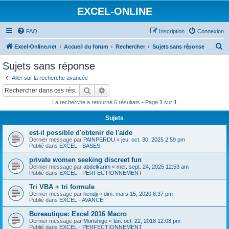
EXCEL-ONLINE
FAQ
Inscription
Connexion
R
Excel-Online.net
Accueil du forum
Rechercher
Sujets sans réponse
e
Sujets sans réponse
c
Aller sur la recherche avancée
h
Rechercher
Recherche avancée
e
La recherche a retourné 6 résultats • Page
1
sur
1
r
Sujets
c
est-il possible d'obtenir de l'aide
h
Dernier message par
PAINPERDU
«
jeu. oct. 30, 2025 2:59 pm
e
Publié dans
EXCEL - BASES
r
private women seeking discreet fun
Dernier message par
abdelkarim
«
mer. sept. 24, 2025 12:53 am
Publié dans
EXCEL - PERFECTIONNEMENT
Tri VBA + tri formule
Dernier message par
hendji
«
dim. mars 15, 2020 8:37 pm
Publié dans
EXCEL - AVANCÉ
Bureautique: Excel 2016 Macro
Dernier message par
Morishige
«
lun. oct. 22, 2018 12:08 pm
Publié dans
EXCEL - PERFECTIONNEMENT