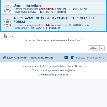
Urgent : formulaire
Dernier message par
EnzoAdmin
«
mar. oct. 16, 2018 1:54 pm
Publié dans
EXCEL - PERFECTIONNEMENT
A LIRE AVANT DE POSTER - CHARTE ET REGLES DU
FORUM
Dernier message par
EnzoAdmin
«
dim. sept. 16, 2018 8:58 am
Publié dans
A LIRE AVANT DE POSTER
La recherche a retourné 6 résultats • Page
1
sur
1
Aller
Excel-Online.net
Accueil du forum
Fuseau horaire sur
UTC
Développé par
phpBB
® Forum Software © phpBB Limited
Traduction française officielle
©
Qiaeru
Confidentialité
|
Conditions