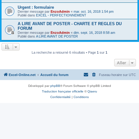
Urgent : formulaire
Dernier message par
EnzoAdmin
«
mar. oct. 16, 2018 1:54 pm
Publié dans
EXCEL - PERFECTIONNEMENT
A LIRE AVANT DE POSTER - CHARTE ET REGLES DU
FORUM
Dernier message par
EnzoAdmin
«
dim. sept. 16, 2018 8:58 am
Publié dans
A LIRE AVANT DE POSTER
La recherche a retourné 6 résultats • Page
1
sur
1
Aller
Excel-Online.net
Accueil du forum
Fuseau horaire sur
UTC
Développé par
phpBB
® Forum Software © phpBB Limited
Traduction française officielle
©
Qiaeru
Confidentialité
|
Conditions