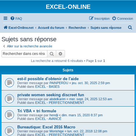
EXCEL-ONLINE
FAQ
Inscription
Connexion
R
Excel-Online.net
Accueil du forum
Rechercher
Sujets sans réponse
e
Sujets sans réponse
c
Aller sur la recherche avancée
h
Rechercher
Recherche avancée
e
La recherche a retourné 6 résultats • Page
1
sur
1
r
Sujets
c
est-il possible d'obtenir de l'aide
h
Dernier message par
PAINPERDU
«
jeu. oct. 30, 2025 2:59 pm
e
Publié dans
EXCEL - BASES
r
private women seeking discreet fun
Dernier message par
abdelkarim
«
mer. sept. 24, 2025 12:53 am
Publié dans
EXCEL - PERFECTIONNEMENT
Tri VBA + tri formule
Dernier message par
hendji
«
dim. mars 15, 2020 8:37 pm
Publié dans
EXCEL - AVANCÉ
Bureautique: Excel 2016 Macro
Dernier message par
Morishige
«
lun. oct. 22, 2018 12:08 pm
Publié dans
EXCEL - PERFECTIONNEMENT