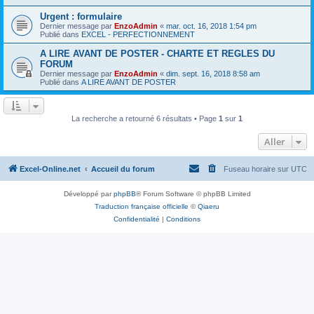
Urgent : formulaire
Dernier message par
EnzoAdmin
«
mar. oct. 16, 2018 1:54 pm
Publié dans
EXCEL - PERFECTIONNEMENT
A LIRE AVANT DE POSTER - CHARTE ET REGLES DU
FORUM
Dernier message par
EnzoAdmin
«
dim. sept. 16, 2018 8:58 am
Publié dans
A LIRE AVANT DE POSTER
La recherche a retourné 6 résultats • Page
1
sur
1
Aller
Excel-Online.net
Accueil du forum
Fuseau horaire sur
UTC
Développé par
phpBB
® Forum Software © phpBB Limited
Traduction française officielle
©
Qiaeru
Confidentialité
|
Conditions