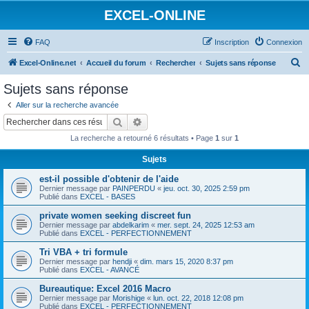
EXCEL-ONLINE
FAQ
Inscription
Connexion
R
Excel-Online.net
Accueil du forum
Rechercher
Sujets sans réponse
e
Sujets sans réponse
c
Aller sur la recherche avancée
h
Rechercher
Recherche avancée
e
La recherche a retourné 6 résultats • Page
1
sur
1
r
Sujets
c
est-il possible d'obtenir de l'aide
h
Dernier message par
PAINPERDU
«
jeu. oct. 30, 2025 2:59 pm
e
Publié dans
EXCEL - BASES
r
private women seeking discreet fun
Dernier message par
abdelkarim
«
mer. sept. 24, 2025 12:53 am
Publié dans
EXCEL - PERFECTIONNEMENT
Tri VBA + tri formule
Dernier message par
hendji
«
dim. mars 15, 2020 8:37 pm
Publié dans
EXCEL - AVANCÉ
Bureautique: Excel 2016 Macro
Dernier message par
Morishige
«
lun. oct. 22, 2018 12:08 pm
Publié dans
EXCEL - PERFECTIONNEMENT