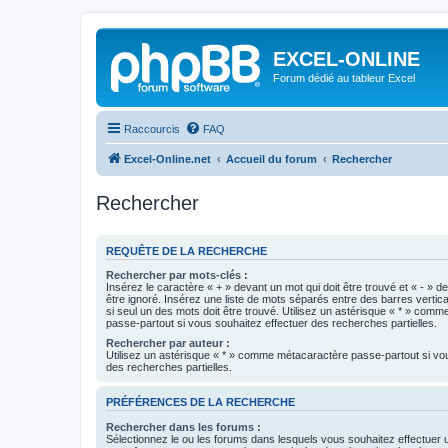
EXCEL-ONLINE
Forum dédié au tableur Excel
Raccourcis
FAQ
Excel-Online.net
Accueil du forum
Rechercher
Rechercher
REQUÊTE DE LA RECHERCHE
Rechercher par mots-clés :
Insérez le caractère « + » devant un mot qui doit être trouvé et « - » d
être ignoré. Insérez une liste de mots séparés entre des barres vertica
si seul un des mots doit être trouvé. Utilisez un astérisque « * » com
passe-partout si vous souhaitez effectuer des recherches partielles.
Rechercher par auteur :
Utilisez un astérisque « * » comme métacaractère passe-partout si vo
des recherches partielles.
PRÉFÉRENCES DE LA RECHERCHE
Rechercher dans les forums :
Sélectionnez le ou les forums dans lesquels vous souhaitez effectuer