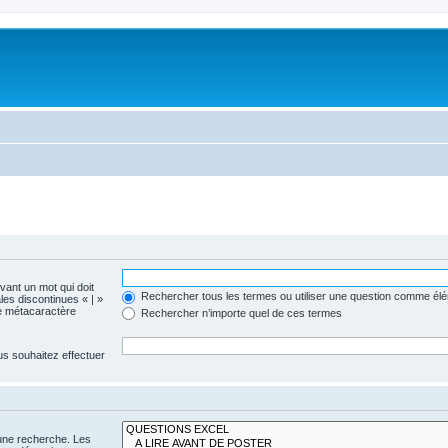
evant un mot qui doit
Rechercher tous les termes ou utiliser une question comme él
les discontinues « | »
me métacaractère
Rechercher n’importe quel de ces termes
us souhaitez effectuer
 une recherche. Les