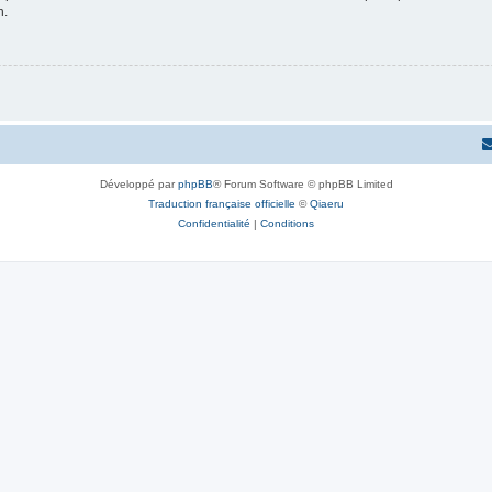
n.
Développé par
phpBB
® Forum Software © phpBB Limited
Traduction française officielle
©
Qiaeru
Confidentialité
|
Conditions