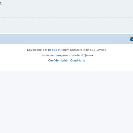
n.
Développé par
phpBB
® Forum Software © phpBB Limited
Traduction française officielle
©
Qiaeru
Confidentialité
|
Conditions