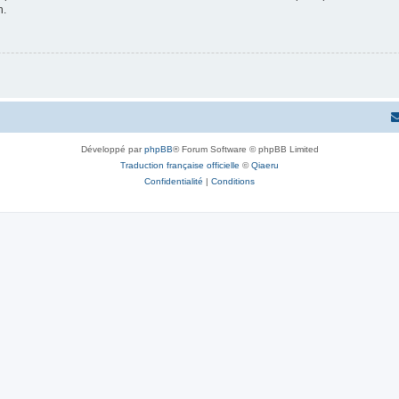
n.
Développé par
phpBB
® Forum Software © phpBB Limited
Traduction française officielle
©
Qiaeru
Confidentialité
|
Conditions