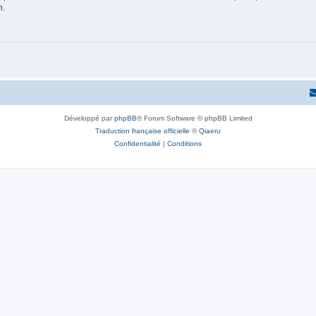
n.
Développé par
phpBB
® Forum Software © phpBB Limited
Traduction française officielle
©
Qiaeru
Confidentialité
|
Conditions