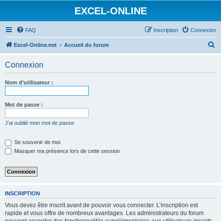
EXCEL-ONLINE
FAQ
Inscription
Connexion
R
Excel-Online.net
Accueil du forum
e
Connexion
c
h
Nom d’utilisateur :
e
r
Mot de passe :
c
J’ai oublié mon mot de passe
h
e
Se souvenir de moi
Masquer ma présence lors de cette session
r
INSCRIPTION
Vous devez être inscrit avant de pouvoir vous connecter. L’inscription est
rapide et vous offre de nombreux avantages. Les administrateurs du forum
peuvent accorder des fonctionnalités supplémentaires aux utilisateurs inscrits.