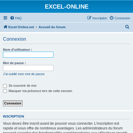
EXCEL-ONLINE
FAQ
Inscription
Connexion
R
Excel-Online.net
Accueil du forum
e
Connexion
c
h
Nom d’utilisateur :
e
r
Mot de passe :
c
J’ai oublié mon mot de passe
h
e
Se souvenir de moi
Masquer ma présence lors de cette session
r
INSCRIPTION
Vous devez être inscrit avant de pouvoir vous connecter. L’inscription est
rapide et vous offre de nombreux avantages. Les administrateurs du forum
peuvent accorder des fonctionnalités supplémentaires aux utilisateurs inscrits.