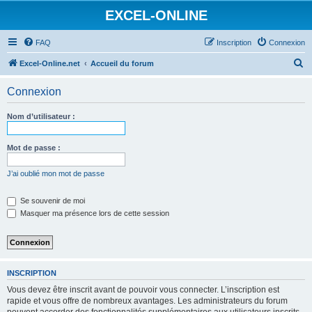
EXCEL-ONLINE
FAQ
Inscription
Connexion
R
Excel-Online.net
Accueil du forum
e
Connexion
c
h
Nom d’utilisateur :
e
r
Mot de passe :
c
J’ai oublié mon mot de passe
h
e
Se souvenir de moi
Masquer ma présence lors de cette session
r
INSCRIPTION
Vous devez être inscrit avant de pouvoir vous connecter. L’inscription est
rapide et vous offre de nombreux avantages. Les administrateurs du forum
peuvent accorder des fonctionnalités supplémentaires aux utilisateurs inscrits.