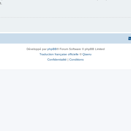
n.
Développé par
phpBB
® Forum Software © phpBB Limited
Traduction française officielle
©
Qiaeru
Confidentialité
|
Conditions