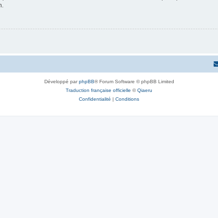
n.
Développé par
phpBB
® Forum Software © phpBB Limited
Traduction française officielle
©
Qiaeru
Confidentialité
|
Conditions