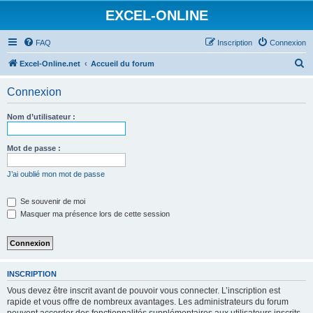
EXCEL-ONLINE
FAQ
Inscription
Connexion
R
Excel-Online.net
Accueil du forum
e
Connexion
c
h
Nom d’utilisateur :
e
r
Mot de passe :
c
J’ai oublié mon mot de passe
h
e
Se souvenir de moi
Masquer ma présence lors de cette session
r
INSCRIPTION
Vous devez être inscrit avant de pouvoir vous connecter. L’inscription est
rapide et vous offre de nombreux avantages. Les administrateurs du forum
peuvent accorder des fonctionnalités supplémentaires aux utilisateurs inscrits.