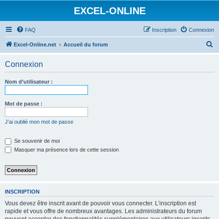
EXCEL-ONLINE
FAQ
Inscription
Connexion
R
Excel-Online.net
Accueil du forum
e
Connexion
c
h
Nom d’utilisateur :
e
r
Mot de passe :
c
J’ai oublié mon mot de passe
h
e
Se souvenir de moi
Masquer ma présence lors de cette session
r
INSCRIPTION
Vous devez être inscrit avant de pouvoir vous connecter. L’inscription est
rapide et vous offre de nombreux avantages. Les administrateurs du forum
peuvent accorder des fonctionnalités supplémentaires aux utilisateurs inscrits.