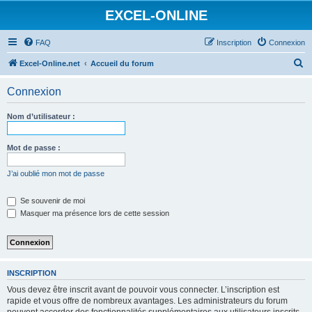
EXCEL-ONLINE
FAQ
Inscription
Connexion
R
Excel-Online.net
Accueil du forum
e
Connexion
c
h
Nom d’utilisateur :
e
r
Mot de passe :
c
J’ai oublié mon mot de passe
h
e
Se souvenir de moi
Masquer ma présence lors de cette session
r
INSCRIPTION
Vous devez être inscrit avant de pouvoir vous connecter. L’inscription est
rapide et vous offre de nombreux avantages. Les administrateurs du forum
peuvent accorder des fonctionnalités supplémentaires aux utilisateurs inscrits.